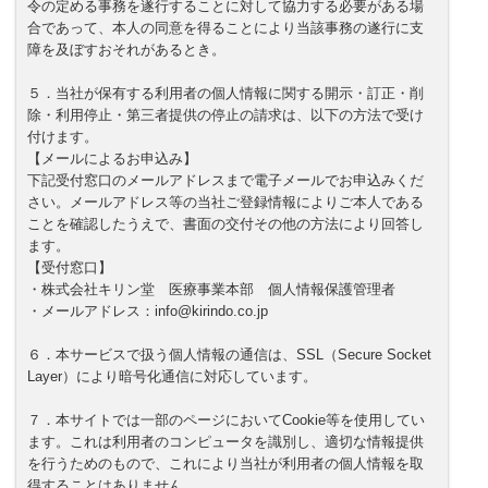
令の定める事務を遂行することに対して協力する必要がある場
合であって、本人の同意を得ることにより当該事務の遂行に支
障を及ぼすおそれがあるとき。
５．当社が保有する利用者の個人情報に関する開示・訂正・削
除・利用停止・第三者提供の停止の請求は、以下の方法で受け
付けます。
【メールによるお申込み】
下記受付窓口のメールアドレスまで電子メールでお申込みくだ
さい。メールアドレス等の当社ご登録情報によりご本人である
ことを確認したうえで、書面の交付その他の方法により回答し
ます。
【受付窓口】
・株式会社キリン堂 医療事業本部 個人情報保護管理者
・メールアドレス：info@kirindo.co.jp
６．本サービスで扱う個人情報の通信は、SSL（Secure Socket
Layer）により暗号化通信に対応しています。
７．本サイトでは一部のページにおいてCookie等を使用してい
ます。これは利用者のコンピュータを識別し、適切な情報提供
を行うためのもので、これにより当社が利用者の個人情報を取
得することはありません。