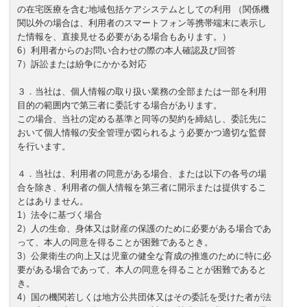
の在宅医療を含む地域包括ケアシステムとしての利用 （関係機
関以外の場合は、利用者のスマートフォン等携帯端末に表示し
た情報を、直接見せる必要がある場合もあります。）
6）利用者からのお問い合わせの際の本人確認及び回答
7）訴訟または紛争にかかる対応
３．当社は、個人情報の取り扱い業務の全部または一部を利用
目的の範囲内で第三者に委託する場合があります。
この場合、当社の定める基準と同等の契約を締結し、委託先に
おいて個人情報の安全管理が図られるよう必要かつ適切な監督
を行います。
４．当社は、利用者の同意がある場合、または以下の各号の場
合を除き、利用者の個人情報を第三者に開示または提供するこ
とはありません。
1）法令に基づく場合
2）人の生命、身体又は財産の保護のために必要がある場合であ
って、本人の同意を得ることが困難であるとき。
3）公衆衛生の向上又は児童の健全な育成の推進のために特に必
要がある場合であって、本人の同意を得ることが困難であると
き。
4）国の機関若しくは地方公共団体又はその委託を受けた者が法