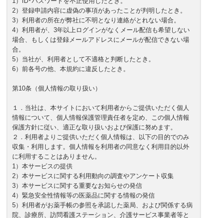
1）ID･パスワードを不正使用したとき。
2）登録申請内容に虚偽の事項があったことが判明したとき。
3）利用者の所在が弊社に不明となり連絡がとれない場合。
4）利用者が、3年以上ログインがなくメール配信も希望しない
場合、もしくは登録メールアドレスにメールが配信できない場
合。
5）当社が、利用者として不適格と判断したとき。
6）前各号の他、本規約に違反したとき。
第10条（個人情報の取り扱い）
１．当社は、本サイトにおいて利用者からご提供いただく個人
情報について、個人情報保護管理責任者を定め、この個人情報
保護方針に従い、適正な取り扱いおよび保護に努めます。
２．利用者よりご提供いただく個人情報は、以下の目的でのみ
収集・利用します。個人情報を利用者の同意なく利用目的以外
に利用することはありません。
1）本サービスの提供
2）本サービスに関する利用動向の調査やアンケート収集
3）本サービスに関する重要なお知らせの発信
4）緊急安全性情報等の医薬品に関する情報の発信
5）利用者がお薬手帳の参照を承認した薬局、および関係する病
院、診療所、訪問看護ステーション、介護サービス事業者等と